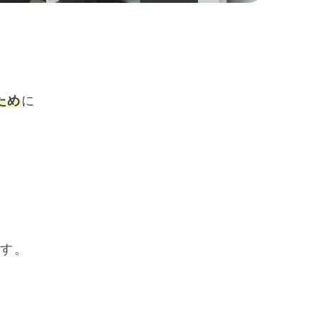
ため
に
ます。