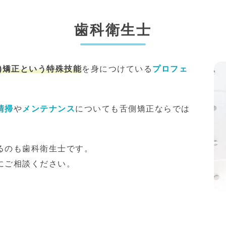
歯科衛生士
)矯正
という特殊技能
を身につけている
プロフェ
清掃
や
メンテナンス
についても舌側矯正ならでは
るのも歯科衛生士です。
にご相談ください。