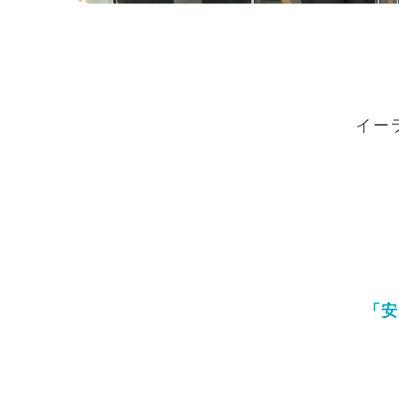
イー
「安