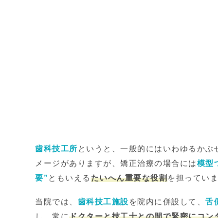
歯科技工所
というと、一般的にはいわゆるかぶ
メージがありますが、矯正治療の場合には
模型
要”
ともいえる
たいへん重要な役割
を担ってい
当院では、
歯科技工施設
を院内に併設して、
舌
し、常に
ドクターと技工士との間で緊密にコン