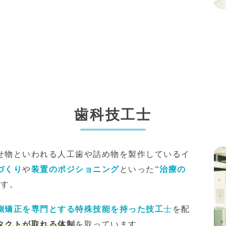
歯科技工士
せ物といわれる人工歯や詰め物を製作しているイ
づくり
や
装置のポジショニング
といった
“治療の
ます。
側矯正を専門とする特殊技能を持った技工
士
を配
タクトが取れる体制
を取っています。