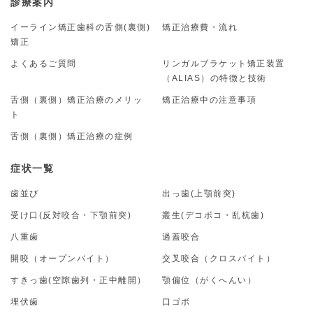
診療案内
イーライン矯正歯科の舌側(裏側)
矯正治療費・流れ
矯正
よくあるご質問
リンガルブラケット矯正装置
（ALIAS）の特徴と技術
舌側（裏側）矯正治療のメリッ
矯正治療中の注意事項
ト
舌側（裏側）矯正治療の症例
症状一覧
歯並び
出っ歯(上顎前突)
受け口(反対咬合・下顎前突)
叢生(デコボコ・乱杭歯)
八重歯
過蓋咬合
開咬（オープンバイト）
交叉咬合（クロスバイト）
すきっ歯(空隙歯列・正中離開）
顎偏位（がくへんい）
埋伏歯
口ゴボ