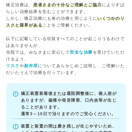
矯正治療は、
患者さまの十分なご理解とご協力
によりすば
らしい治療結果を生むことができます。
しかし、矯正治療にも体の治療と同じように
いくつかのリ
スクと限界がある
ことをご理解ください。
以下に記載している症状すべてのことが起こりうるわけで
はありませんが、
当院では、みなさまに安心して
安全な治療
を受けていただ
けるよう、
リスク
や
副作用
についてあらかじめご説明し、ご理解いた
だいたうえで治療を行っています。
矯正装置装着後または通院調整後に、個人差が
ありますが、歯痛や発音障害、口内炎等が生じ
ることがあります。
通常3～10日で治りますのでご安心ください。
装置と装置の間は磨き残しが生じやすいため、