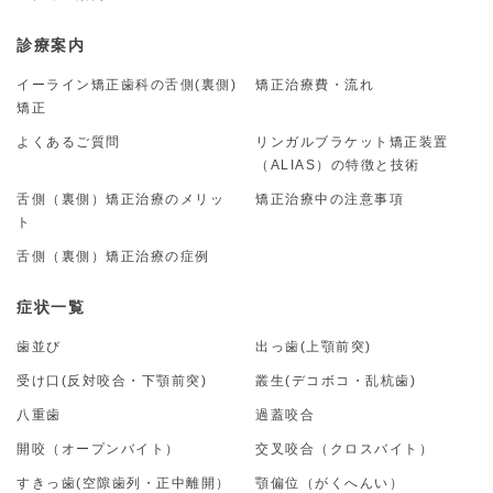
診療案内
イーライン矯正歯科の舌側(裏側)
矯正治療費・流れ
矯正
よくあるご質問
リンガルブラケット矯正装置
（ALIAS）の特徴と技術
舌側（裏側）矯正治療のメリッ
矯正治療中の注意事項
ト
舌側（裏側）矯正治療の症例
症状一覧
歯並び
出っ歯(上顎前突)
受け口(反対咬合・下顎前突)
叢生(デコボコ・乱杭歯)
八重歯
過蓋咬合
開咬（オープンバイト）
交叉咬合（クロスバイト）
すきっ歯(空隙歯列・正中離開）
顎偏位（がくへんい）