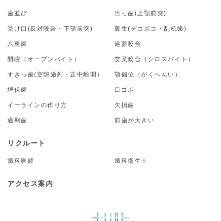
歯並び
出っ歯(上顎前突)
受け口(反対咬合・下顎前突)
叢生(デコボコ・乱杭歯)
八重歯
過蓋咬合
開咬（オープンバイト）
交叉咬合（クロスバイト）
すきっ歯(空隙歯列・正中離開）
顎偏位（がくへんい）
埋伏歯
口ゴボ
イーラインの作り方
欠損歯
過剰歯
前歯が大きい
リクルート
歯科医師
歯科衛生士
アクセス案内